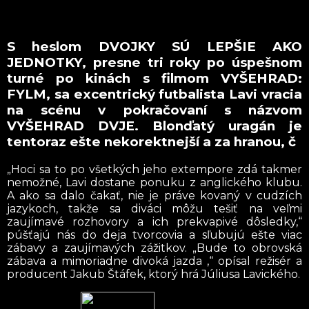
S heslom DVOJKY SÚ LEPŠIE AKO
JEDNOTKY, presne tri roky po úspešnom
turné po kinách s filmom VYŠEHRAD:
FYLM, sa excentrický futbalista Lavi vracia
na scénu v pokračovaní s názvom
VYŠEHRAD DVJE. Blonďatý uragán je
tentoraz ešte nekorektnejší a za hranou, č
„Hoci sa to po všetkých jeho extempore zdá takmer
nemožné, Lavi dostane ponuku z anglického klubu.
A ako sa dalo čakať, nie je práve kovaný v cudzích
jazykoch, takže sa diváci môžu tešiť na veľmi
zaujímavé rozhovory a ich prekvapivé dôsledky,“
púšťajú nás do deja tvorcovia a sľubujú ešte viac
zábavy a zaujímavých zážitkov. „Bude to obrovská
zábava a mimoriadne divoká jazda ,“ opísal režisér a
producent Jakub Štáfek, ktorý hrá Júliusa Lavického.