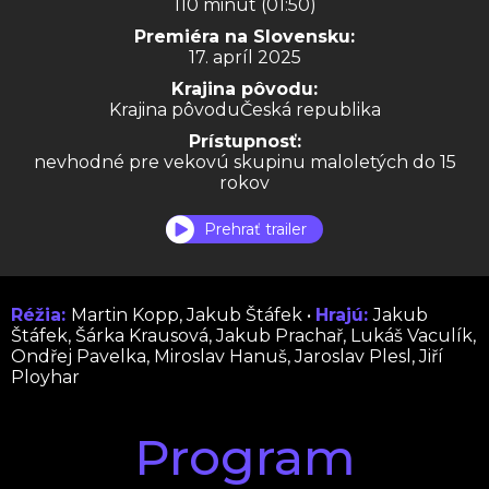
110 minút (01:50)
Premiéra na Slovensku:
17. apríl 2025
Krajina pôvodu:
Krajina pôvoduČeská republika
Prístupnosť:
nevhodné pre vekovú skupinu maloletých do 15
rokov
Prehrať trailer
Réžia:
Martin Kopp, Jakub Štáfek •
Hrajú:
Jakub
Štáfek, Šárka Krausová, Jakub Prachař, Lukáš Vaculík,
Ondřej Pavelka, Miroslav Hanuš, Jaroslav Plesl, Jiří
Ployhar
Program