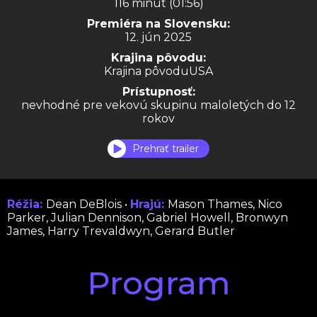
116 minút (01:56)
Premiéra na Slovensku:
12. jún 2025
Krajina pôvodu:
Krajina pôvoduUSA
Prístupnosť:
nevhodné pre vekovú skupinu maloletých do 12
rokov
Prehrať trailer
Réžia:
Dean DeBlois •
Hrajú:
Mason Thames, Nico
Parker, Julian Dennison, Gabriel Howell, Bronwyn
James, Harry Trevaldwyn, Gerard Butler
Program