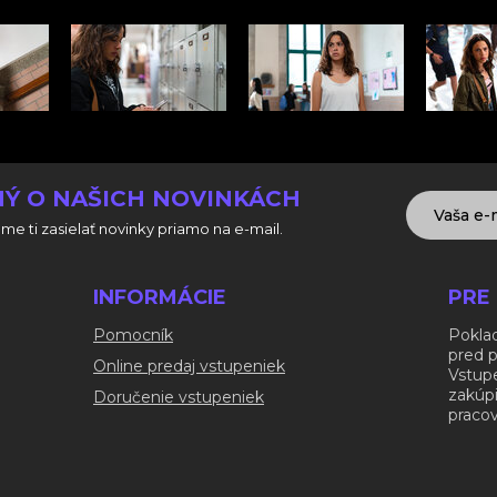
Ý O NAŠICH NOVINKÁCH
me ti zasielať novinky priamo na e-mail.
INFORMÁCIE
PRE
Pomocník
Poklad
pred 
Online predaj vstupeniek
Vstup
zakúp
Doručenie vstupeniek
pracov