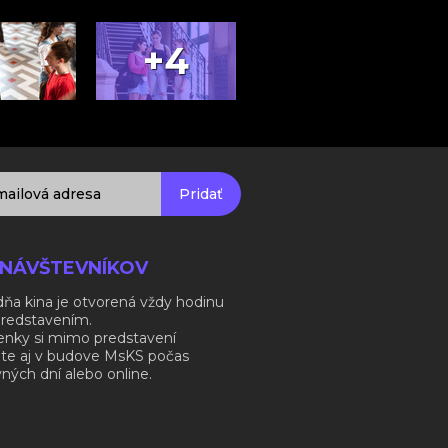
+4
Pridať
 NÁVŠTEVNÍKOV
ňa kina je otvorená vždy hodinu
predstavením.
enky si mimo predstavení
ite aj v budove MsKS počas
ných dní alebo online.