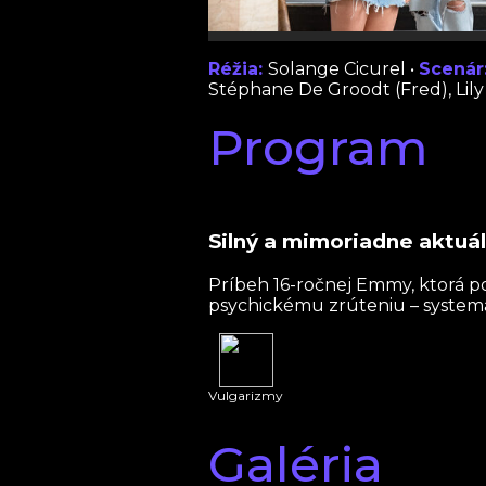
Réžia:
Solange Cicurel •
Scenár
Stéphane De Groodt (Fred), Lily
Program
Silný a mimoriadne aktuá
Príbeh 16-ročnej Emmy, ktorá po 
psychickému zrúteniu – systemati
Vulgarizmy
Galéria