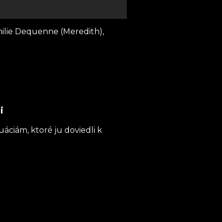
ilie Dequenne (Meredith),
i
áciám, ktoré ju doviedli k