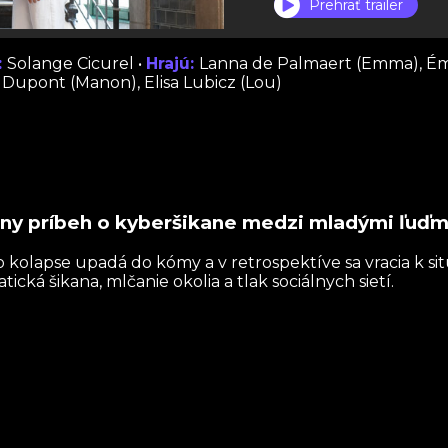
Prehrať trailer
:
Solange Cicurel •
Hrajú:
Lanna de Palmaert (Emma), Ém
 Dupont (Manon), Elisa Lubicz (Lou)
lny príbeh o kyberšikane medzi mladými ľuďm
kolapse upadá do kómy a v retrospektíve sa vracia k situ
cká šikana, mlčanie okolia a tlak sociálnych sietí.