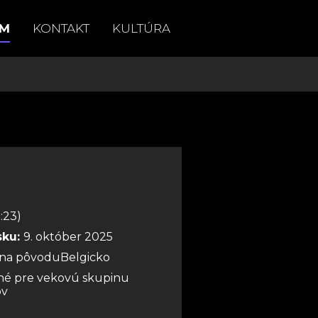
AM
KONTAKT
KULTÚRA
:23)
sku:
9. október 2025
ina pôvoduBelgicko
é pre vekovú skupinu
ov