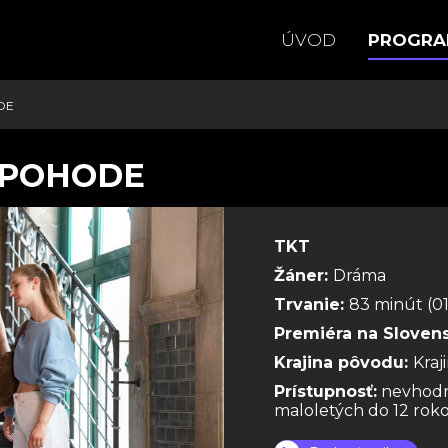
ÚVOD
PROGR
DE
 POHODE
TKT
Žáner:
Dráma
Trvanie:
83 minút (01
Premiéra na Sloven
Krajina pôvodu:
Kraj
Prístupnosť:
nevhodn
maloletých do 12 rok