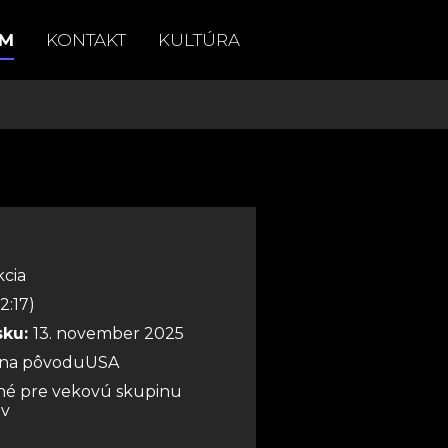
AM
KONTAKT
KULTÚRA
Akcia
2:17)
sku:
13. november 2025
jina pôvoduUSA
é pre vekovú skupinu
ov