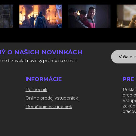
Ý O NAŠICH NOVINKÁCH
me ti zasielať novinky priamo na e-mail.
INFORMÁCIE
PRE
Pomocník
Poklad
pred 
Online predaj vstupeniek
Vstup
zakúp
Doručenie vstupeniek
pracov