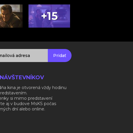
+15
Pridať
 NÁVŠTEVNÍKOV
ňa kina je otvorená vždy hodinu
predstavením.
enky si mimo predstavení
ite aj v budove MsKS počas
ných dní alebo online.