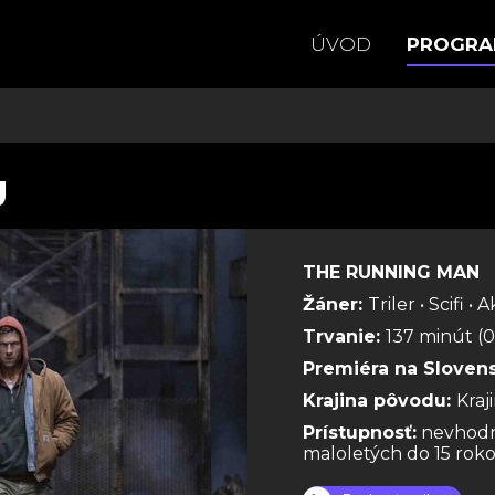
ÚVOD
PROGR
U
THE RUNNING MAN
Žáner:
Triler • Scifi • 
Trvanie:
137 minút (0
Premiéra na Sloven
Krajina pôvodu:
Kra
Prístupnosť:
nevhodn
maloletých do 15 rok