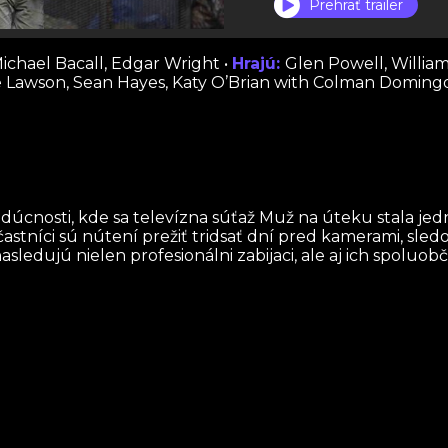
Prehrať trailer
ichael Bacall, Edgar Wright •
Hrajú:
Glen Powell, William
me Lawson, Sean Hayes, Katy O’Brian with Colman Doming
dúcnosti, kde sa televízna súťaž Muž na úteku stala je
častníci sú nútení prežiť tridsať dní pred kamerami, sled
ledujú nielen profesionálni zabijaci, ale aj ich spoluobčan