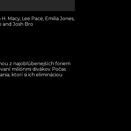
 H. Macy, Lee Pace, Emilia Jones,
o and Josh Bro
dnou z najobľúbenejších foriem
ovaní miliónmi divákov. Počas
ia, ktorí si ich elimináciou