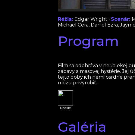
Réžia:
Edgar Wright •
Scenár:
M
Michael Cera, Daniel Ezra, Jay
Program
Film sa odohráva v neďalekej bu
zábavy a masovej hystérie. Jej ú
tejto doby ich nemilosrdne prenas
môžu privyrobiť.
Násilie
Galéria