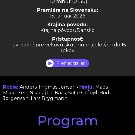
110 minút (01:50)
Premiéra na Slovensku:
15. január 2026
Krajina pôvodu:
Krajina pôvoduDánsko
Prístupnosť:
nevhodné pre vekovú skupinu maloletých do 15
rokov
Prehrať trailer
Réžia:
Anders Thomas Jensen •
Hrajú:
Mads
Mikkelsen, Nikolaj Lie Kaas, Sofie Gråbøl, Bodil
Jørgensen, Lars Brygmann
Program