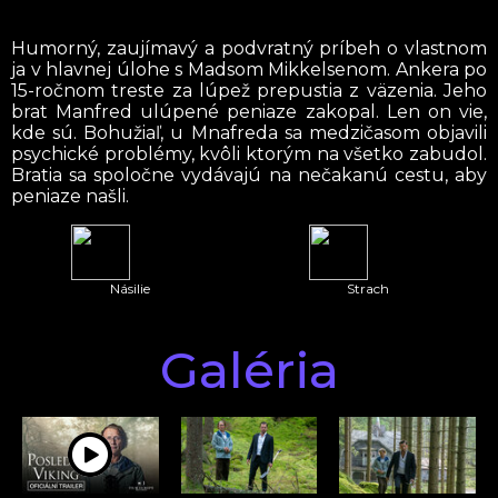
Humorný, zaujímavý a podvratný príbeh o vlastnom
ja v hlavnej úlohe s Madsom Mikkelsenom. Ankera po
15-ročnom treste za lúpež prepustia z väzenia. Jeho
brat Manfred ulúpené peniaze zakopal. Len on vie,
kde sú. Bohužiaľ, u Mnafreda sa medzičasom objavili
psychické problémy, kvôli ktorým na všetko zabudol.
Bratia sa spoločne vydávajú na nečakanú cestu, aby
peniaze našli.
Násilie
Strach
Galéria