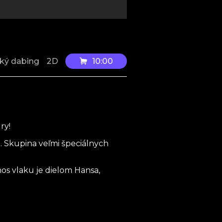
10:00
ký dabing
2D
ry!
.. Skupina veľmi špeciálnych
nos vlaku je dielom Hansa,