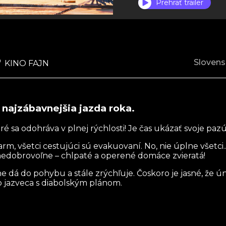
Prehrať trailer
Slovens
KINO FAJN
 najzábavnejšia jazda roka.
ré sa odohráva v plnej rýchlosti! Je čas ukázať svoje pazú
m, všetci cestujúci sú evakuovaní. No, nie úplne všetci.
nedobrovoľne – chlpaté a operené domáce zvieratá!
ane dá do pohybu a stále zrýchľuje. Čoskoro je jasné, že ú
 jazveca s diabolským plánom.