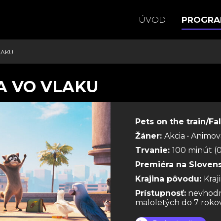
ÚVOD
PROGR
LAKU
A VO VLAKU
Pets on the train/Fa
Žáner:
Akcia • Animo
Trvanie:
100 minút (0
Premiéra na Sloven
Krajina pôvodu:
Kra
Prístupnosť:
nevhodn
maloletých do 7 roko