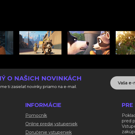
Ý O NAŠICH NOVINKÁCH
me ti zasielať novinky priamo na e-mail.
INFORMÁCIE
PRE
Pomocník
Poklad
pred 
Online predaj vstupeniek
Vstup
zakúp
Doručenie vstupeniek