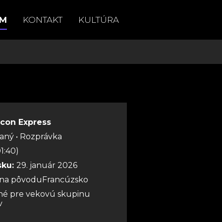
AM
KONTAKT
KULTÚRA
lcon Express
vaný • Rozprávka
1:40)
sku:
29. január 2026
jina pôvoduFrancúzsko
é pre vekovú skupinu
v