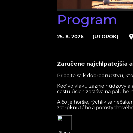
Program
25. 8. 2026
(UTOROK)
Zaručene najchlpatejšia a
Pridajte sa k dobrodružstvu, kto
Keď vo vlaku zaznie núdzový alar
cestujúcich zostáva na palube 
A čo je horšie, rýchlik sa nečak
zatrpknutého a pomstychtivého
Strach