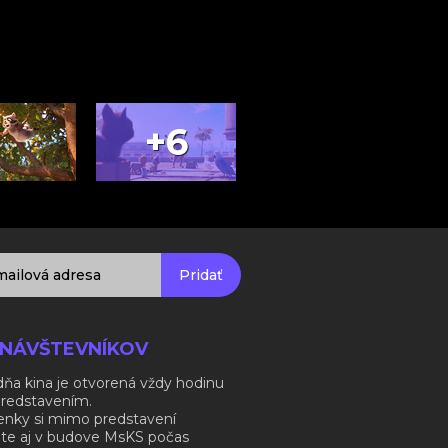
+6
Pridať
 NÁVŠTEVNÍKOV
ňa kina je otvorená vždy hodinu
predstavením.
enky si mimo predstavení
ite aj v budove MsKS počas