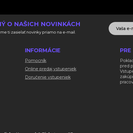
Ý O NAŠICH NOVINKÁCH
me ti zasielať novinky priamo na e-mail.
INFORMÁCIE
PRE
Pomocník
Poklad
pred 
Online predaj vstupeniek
Vstup
zakúp
Doručenie vstupeniek
pracov