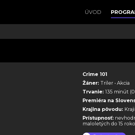
ÚVOD
PROGR
Crime 101
Žáner:
Triler • Akcia
Trvanie:
135 minút (0
Premiéra na Sloven
Krajina pôvodu:
Kra
Prístupnosť:
nevhodn
maloletých do 15 rok