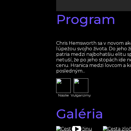
Program
Chris Hemsworth sa v novom akčn
lúpežou svojho života. Do jeho ži
patria medzi najbohatšiu elitu s
netuší, že po jeho stopách ide
cenu. Hranica medzi lovcom a ko
posledným...
Násilie
Vulgarizmy
Galéria