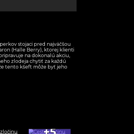
šperkov stojaci pred najväčšou
ron (Halle Berry), ktorej klienti
 pripravuje na dokonalú akciu,
eho zlodeja chytiť za každú
že tento kšeft môže byť jeho
+5