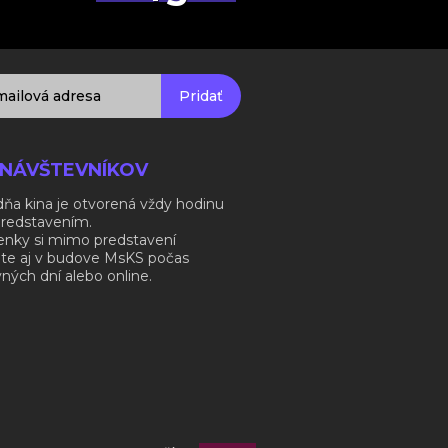
Pridať
 NÁVŠTEVNÍKOV
ňa kina je otvorená vždy hodinu
predstavením.
enky si mimo predstavení
ite aj v budove MsKS počas
ných dní alebo online.