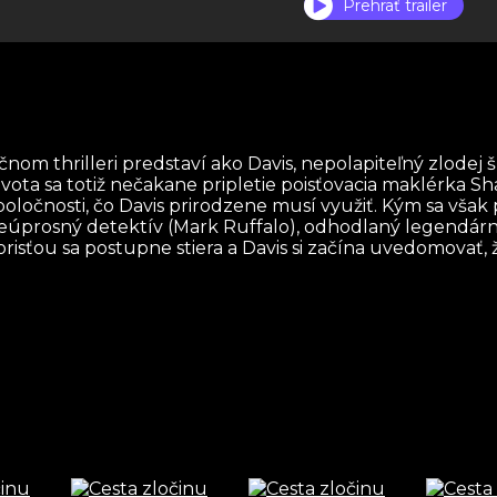
Prehrať trailer
om thrilleri predstaví ako Davis, nepolapiteľný zlodej 
vota sa totiž nečakane pripletie poisťovacia maklérka Sha
poločnosti, čo Davis prirodzene musí využiť. Kým sa však
 neúprosný detektív (Mark Ruffalo), odhodlaný legendárn
risťou sa postupne stiera a Davis si začína uvedomovať, 