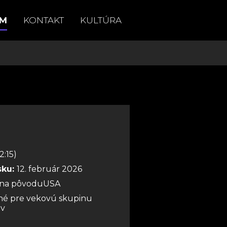
AM
KONTAKT
KULTÚRA
2:15)
sku:
12. február 2026
jina pôvoduUSA
é pre vekovú skupinu
ov