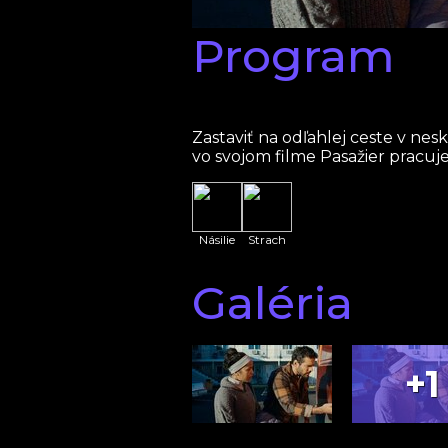
Program
Zastaviť na odľahlej ceste v n
vo svojom filme Pasažier pracuj
Násilie
Strach
Galéria
+1