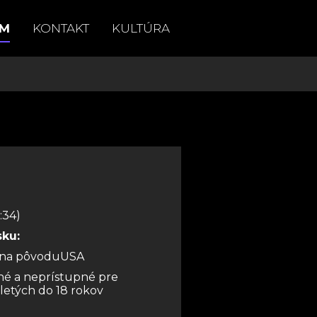
AM
KONTAKT
KULTÚRA
:34)
sku:
jina pôvoduUSA
é a neprístupné pre
etých do 18 rokov