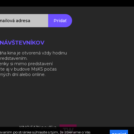
Pridať
 NÁVŠTEVNÍKOV
ňa kina je otvorená vždy hodinu
predstavením.
enky si mimo predstavení
ite aj v budove MsKS počas
ných dní alebo online.
KINO FAJN používa
 predaj vstupeniek Ticketware
govaním po stránke súhlasíte s tým, že zbierame o Vás