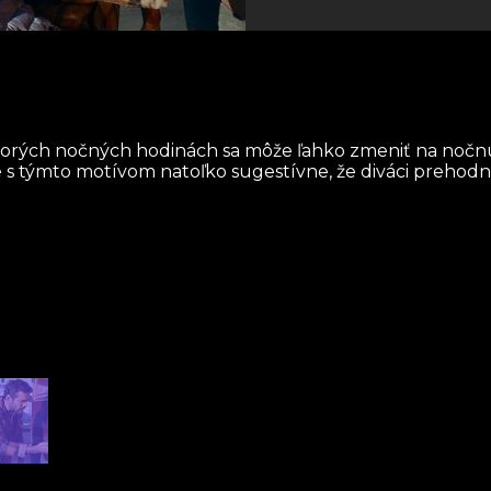
eskorých nočných hodinách sa môže ľahko zmeniť na noč
e s týmto motívom natoľko sugestívne, že diváci prehodn