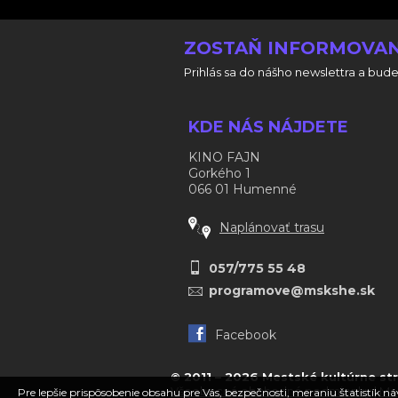
ZOSTAŇ INFORMOVAN
Prihlás sa do nášho newslettra a bude
KDE NÁS NÁJDETE
KINO FAJN
Gorkého 1
066 01 Humenné
Naplánovať trasu
057/775 55 48
programove@mskshe.sk
Facebook
© 2011 – 2026 Mestské kultúrne s
Všeobecné obchodné podmienky
|
Ma
Pre lepšie prispôsobenie obsahu pre Vás, bezpečnosti, meraniu štatistík n