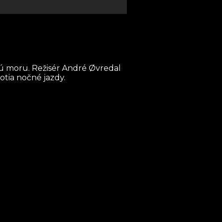
nú moru. Režisér André Øvredal
otia nočné jazdy.