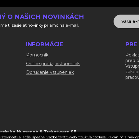
Ý O NAŠICH NOVINKÁCH
me ti zasielať novinky priamo na e-mail.
INFORMÁCIE
PRE
Pomocník
Poklad
pred 
Online predaj vstupeniek
Vstup
zakúp
Doručenie vstupeniek
pracov
tredisko Humenné & Ticketware SE
pa stránok
|
Autorské práva a Vyhlásenie o prístupnosti
softvér na
ávštevnosti a lepšej spätnej väzbe tento web používa cookies. Klikaním a navi