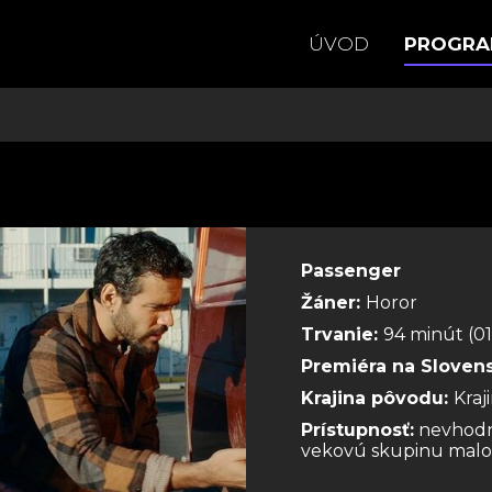
ÚVOD
PROGR
Passenger
Žáner:
Horor
Trvanie:
94 minút (01
Premiéra na Sloven
Krajina pôvodu:
Kra
Prístupnosť:
nevhodn
vekovú skupinu malol