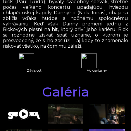
Rick (Paul Rudd), bývalý svadobný spevák, stretne
počas veľkého koncertu upadajúcu hviezdu
chlapčenskej kapely Dannyho (Nick Jonas), obaja sa
zblížia vďaka hudbe a nočnému spoločnému
vyhrávaniu. Keď však Danny premení jednu z
Rickových piesní na hit, ktorý oživí jeho kariéru, Rick
sa rozhodne získať späť uznanie, o ktorom je
presvedčený, že si ho zaslúži – aj keby to znamenalo
riskovať všetko, na čom mu záleží.
Závislosť
Vulgarizmy
Galéria