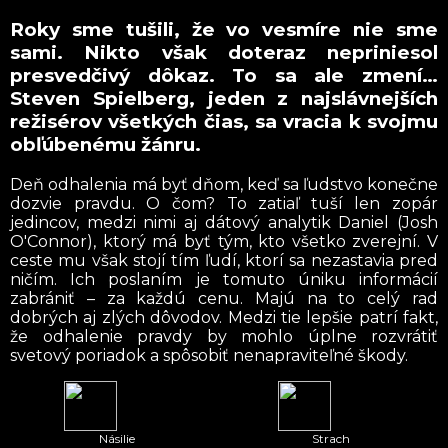
Roky sme tušili, že vo vesmíre nie sme
sami. Nikto však doteraz nepriniesol
presvedčivý dôkaz. To sa ale zmení…
Steven Spielberg, jeden z najslávnejších
režisérov všetkých čias, sa vracia k svojmu
obľúbenému žánru.
Deň odhalenia má byť dňom, keď sa ľudstvo konečne
dozvie pravdu. O čom? To zatiaľ tuší len zopár
jedincov, medzi nimi aj dátový analytik Daniel (Josh
O'Connor), ktorý má byť tým, kto všetko zverejní. V
ceste mu však stojí tím ľudí, ktorí sa nezastavia pred
ničím. Ich poslaním je tomuto úniku informácií
zabrániť – za každú cenu. Majú na to celý rad
dobrých aj zlých dôvodov. Medzi tie lepšie patrí fakt,
že odhalenie pravdy by mohlo úplne rozvrátiť
svetový poriadok a spôsobiť nenapraviteľné škody.
Násilie
Strach