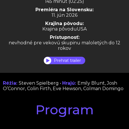
145 minút (02:25)
Premiéra na Slovensku:
11. jún 2026
Krajina pôvodu:
Krajina pôvoduUSA
Prístupnosť:
nevhodné pre vekovú skupinu maloletých do 12
rokov
Prehrať trailer
Réžia:
Steven Spielberg •
Hrajú:
Emily Blunt, Josh
O’Connor, Colin Firth, Eve Hewson, Colman Domingo
Program