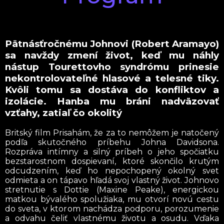
Pätnásťročnému Johnovi (Robert Aramayo)
sa navždy zmení život, keď mu náhly
nástup Tourettovho syndrómu prinesie
nekontrolovateľné hlasové a telesné tiky.
Kvôli tomu sa dostáva do konfliktov a
izolácie. Hanba mu bráni nadväzovať
vzťahy, zatiaľ čo okolitý
Britský film Prisahám, že za to nemôžem je natočený
podľa skutočného príbehu Johna Davidsona.
Rozpráva intímny a silný príbeh o jeho spočiatku
bezstarostnom dospievaní, ktoré skončilo krutým
odcudzením, keď ho nepochopený okolný svet
odmieta a on tápavo hľadá svoj vlastný život. Johnovo
stretnutie s Dottie (Maxine Peake), energickou
matkou bývalého spolužiaka, mu otvorí novú cestu
do sveta, v ktorom nachádza podporu, porozumenie
a odvahu čeliť vlastnému životu a osudu. Vďaka