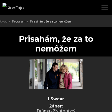
pre
Úvod
Program
Prisahám, že za to nemôžem
Prisahám, že za to
nemôžem
I Swear
Žáner:
Dráma • Životopisný