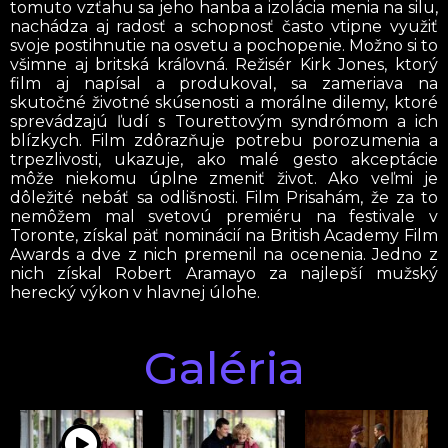
tomuto vzťahu sa jeho hanba a izolácia menia na silu,
nachádza aj radosť a schopnosť často vtipne využiť
svoje postihnutie na osvetu a pochopenie. Možno si to
všimne aj britská kráľovná. Režisér Kirk Jones, ktorý
film aj napísal a produkoval, sa zameriava na
skutočné životné skúsenosti a morálne dilemy, ktoré
sprevádzajú ľudí s Tourettovým syndrómom a ich
blízkych. Film zdôrazňuje potrebu porozumenia a
trpezlivosti, ukazuje, ako malé gesto akceptácie
môže niekomu úplne zmeniť život. Ako veľmi je
dôležité nebáť sa odlišnosti. Film Prisahám, že za to
nemôžem mal svetovú premiéru na festivale v
Toronte, získal päť nominácií na British Academy Film
Awards a dve z nich premenil na ocenenia. Jedno z
nich získal Robert Aramayo za najlepší mužský
herecký výkon v hlavnej úlohe.
Galéria