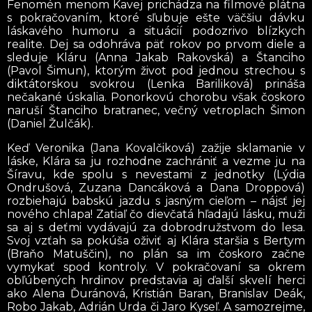
Fenomén menom Kavej prichádza na filmové plátna
s pokračovaním, ktoré sľubuje ešte väčšiu dávku
láskavého humoru a situácií podozrivo blízkych
realite. Dej sa odohráva päť rokov po prvom diele a
sleduje Kláru (Anna Jakab Rakovská) a Štanciho
(Pavol Šimun), ktorým život pod jednou strechou s
diktátorskou svokrou (Lenka Bariliková) prináša
nečakané úskalia. Ponorkovú chorobu však čoskoro
naruší Štanciho bratranec, večný vetroplach Šimon
(Daniel Žulčák).
Keď Veronika (Jana Kovalčiková) zažije sklamanie v
láske, Klára sa ju rozhodne zachrániť a vezme ju na
Šíravu, kde spolu s nevestami z jednotky (Lýdia
Ondrušová, Zuzana Dancáková a Dana Droppová)
rozbiehajú babskú jazdu s jasným cieľom – nájsť jej
nového chlapa! Zatiaľ čo dievčatá hľadajú lásku, muži
sa aj s deťmi vydávajú za dobrodružstvom do lesa.
Svoj vzťah sa pokúša oživiť aj Klára staršia s Bertym
(Braňo Matuščin), no plán sa im čoskoro začne
vymykať spod kontroly. V pokračovaní sa okrem
obľúbených hrdinov predstavia aj ďalší skvelí herci
ako Alena Ďuránová, Kristián Baran, Branislav Deák,
Robo Jakab, Adrián Urda či Jaro Kyseľ. A samozrejme,