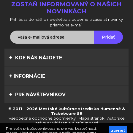
ZOSTAŇ INFORMOVANÝ O NAŠICH
NOVINKÁCH
Prihlás sa do nášho newslettra a budeme ti zasielať novinky
priamo na e-mail.
Pridať
KDE NÁS NÁJDETE
INFORMÁCIE
PRE NÁVŠTEVNÍKOV
© 2011 – 2026 Mestské kultúrne stredisko Humenné &
Ticketware SE
Všeobecné obchodné podmienky
|
Mapa stránok
|
Autorské
práva a Vyhlásenie o prístupnosti
Pre lepšie prispôsobenie obsahu pre Vás, bezpečnosti,
zavrieť
meraniu štatistík návštevnosti a lepšej spätnej väzbe