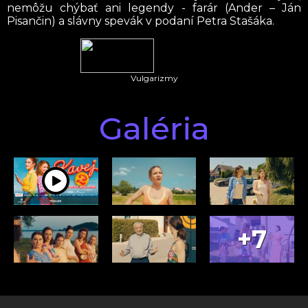
nemôžu chýbať ani legendy - farár (Ander – Ján
Pisančin) a slávny spevák v podaní Petra Stašáka.
Vulgarizmy
Galéria
+7