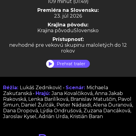
109 minút (01:49)
Premiéra na Slovensku:
23. júl 2026
Krajina pôvodu:
Krajina pôvoduSlovensko
Prístupnosť:
nevhodné pre vekovú skupinu maloletých do 12
rokov
Prehrať trailer
Réžia:
Lukáš Zednikovič •
Scenár:
Michaela
Zakuťanská •
Hrajú:
Jana Kovalčiková, Anna Jakab
Rakovská, Lenka Barilíková, Branislav Matuščin, Pavol
Šimun, Daniel Žulčák, Peter Nádasdi, Alena Ďuranová,
Dana Dropová, Lýdia Ondrušová, Zuzana Dancáková,
Jaroslav Kysel, Adrián Urda, Kristián Baran