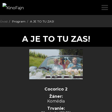
pre
Úvod
Program
A JE TO TU ZAS!
A JE TO TU ZAS!
Cocorico 2
Žáner:
Komédia
Trvanie: