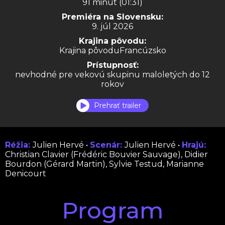
91 minút (01:31)
Premiéra na Slovensku:
9. júl 2026
Krajina pôvodu:
Krajina pôvoduFrancúzsko
Prístupnosť:
nevhodné pre vekovú skupinu maloletých do 12
rokov
Prehrať trailer
Réžia:
Julien Hervé •
Scenár:
Julien Hervé •
Hrajú:
Christian Clavier (Frédéric Bouvier Sauvage), Didier
Bourdon (Gérard Martin), Sylvie Testud, Marianne
Denicourt
Program