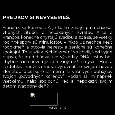
PREDKOV SI NEVYBERIEŠ.
Francúzska komédia A je to tu zas! je plná chaosu,
vtipných situácií a nečakaných zvratov. Alice a
François konečne chystajú svadbu a zdá sa, že všetky
rodinné spory sú minulosťou – nikto už nechce riešiť
rodokmeň a otcovia nevesty a ženícha sú konečne
spokojní. To sa však rýchlo zmení vo chvíli, keď vyjde
najavo, že predchádzajúce výsledky DNA testov boli
chybné a ich pôvod je úplne iný, než si mysleli. Hrdí a
tvrdohlaví muži sa musia vyrovnať so svojou novou
identitou, a čoskoro sa menia na vášnivých obhajcov
svojich „pôvodných koreňov“. Podarí sa im napriek
všetkému nájsť spoločnú reč a nepokaziť svojim
deťom svadobný deň?
Vulgarizmy